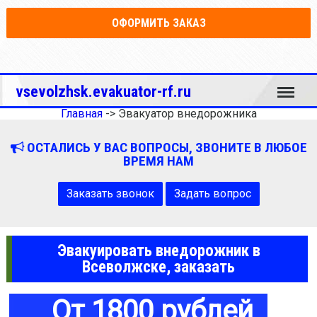
ОФОРМИТЬ ЗАКАЗ
Меню
vsevolzhsk.evakuator-rf.ru
Главная
->
Эвакуатор внедорожника
ОСТАЛИСЬ У ВАС ВОПРОСЫ, ЗВОНИТЕ В ЛЮБОЕ
ВРЕМЯ НАМ
Заказать звонок
Задать вопрос
Эвакуировать внедорожник в
Всеволжске, заказать
От 1800 рублей