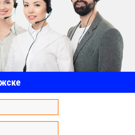
лжске