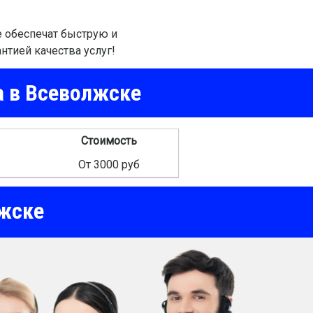
 обеспечат быструю и
антией качества услуг!
а в Всеволжске
Стоимость
От 3000 руб
жске