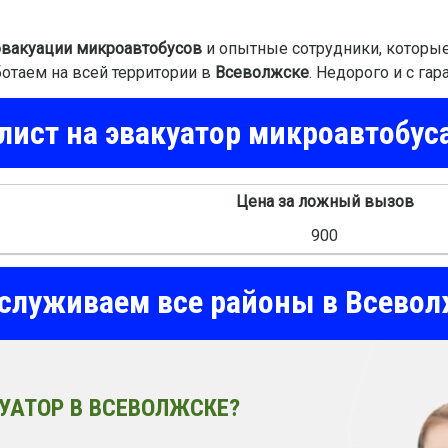
эвакуации микроавтобусов
и опытные сотрудники, которые
ботаем на всей территории в
Всеволжске
. Недорого и с гар
ист на эвакуатор микроавтобус
Цена за ложный вызов
900
служиваем все районы в Всевол
УАТОР В ВСЕВОЛЖСКЕ?