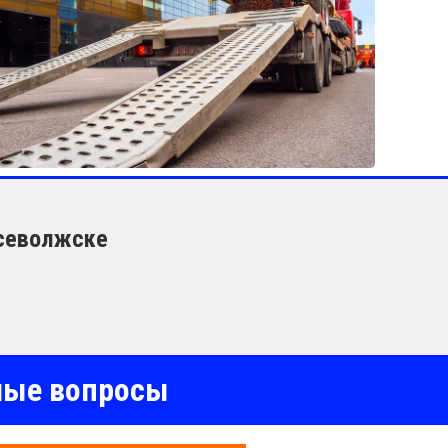
Всеволжске
емые вопросы