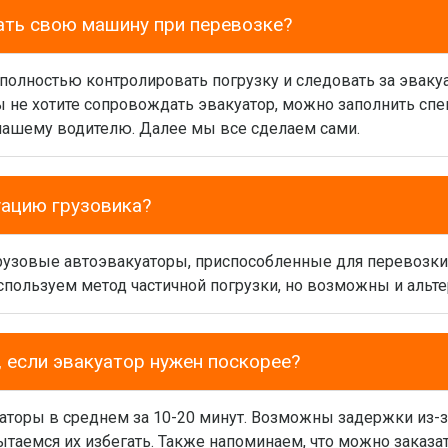
ать свою машину при перевозке?
 полностью контролировать погрузку и следовать за эваку
вы не хотите сопровождать эвакуатор, можно заполнить сп
нашему водителю. Далее мы все сделаем сами.
уацию грузовика?
грузовые автоэвакуаторы, приспособленные для перевозк
спользуем метод частичной погрузки, но возможны и альт
 если эвакуатор нужен поскорее?
аторы в среднем за 10-20 минут. Возможны задержки из-з
таемся их избегать. Также напоминаем, что можно заказат