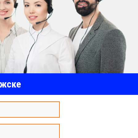
лжске