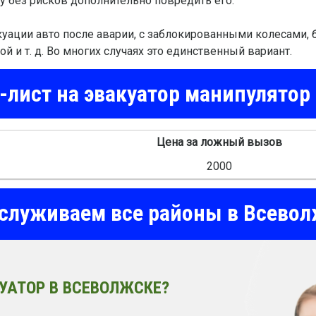
у без рисков дополнительно повредить его.
уации авто после аварии, с заблокированными колесами, б
 и т. д. Во многих случаях это единственный вариант.
лист на эвакуатор манипулятор
Цена за ложный вызов
2000
служиваем все районы в Всевол
УАТОР В ВСЕВОЛЖСКЕ?