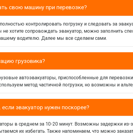
ать свою машину при перевозке?
 полностью контролировать погрузку и следовать за эваку
вы не хотите сопровождать эвакуатор, можно заполнить сп
нашему водителю. Далее мы все сделаем сами.
уацию грузовика?
грузовые автоэвакуаторы, приспособленные для перевозк
спользуем метод частичной погрузки, но возможны и альт
 если эвакуатор нужен поскорее?
аторы в среднем за 10-20 минут. Возможны задержки из-з
таемся их избегать. Также напоминаем, что можно заказат