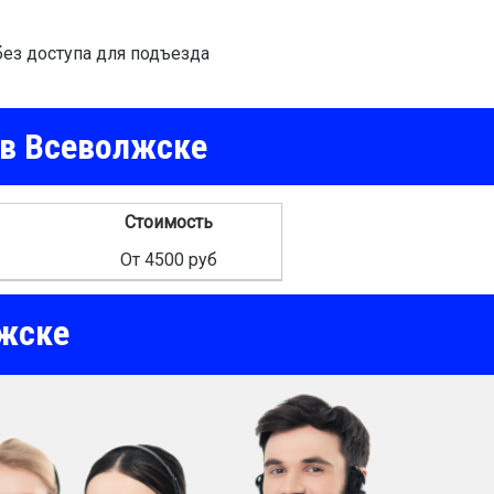
ез доступа для подъезда
 в Всеволжске
Стоимость
От 4500 руб
жске