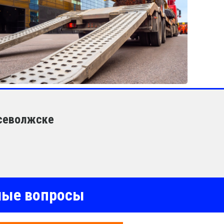
Всеволжске
емые вопросы