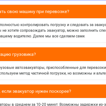
ать свою машину при перевозке?
 полностью контролировать погрузку и следовать за эваку
вы не хотите сопровождать эвакуатор, можно заполнить сп
нашему водителю. Далее мы все сделаем сами.
уацию грузовика?
грузовые автоэвакуаторы, приспособленные для перевозк
спользуем метод частичной погрузки, но возможны и альт
 если эвакуатор нужен поскорее?
аторы в среднем за 10-20 минут. Возможны задержки из-з