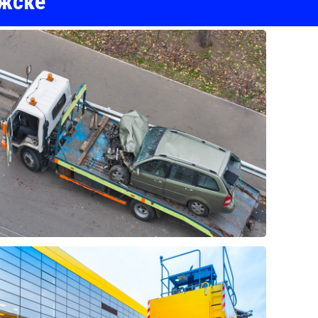
лжске