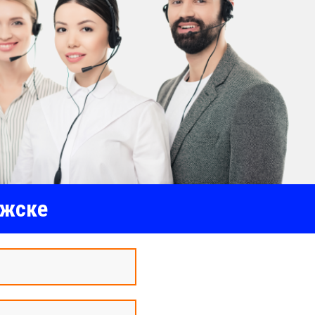
лжске