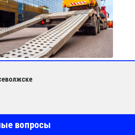
Всеволжске
емые вопросы