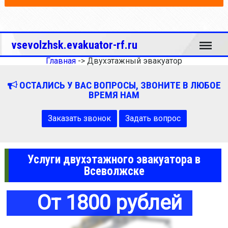
Меню
vsevolzhsk.evakuator-rf.ru
Главная
->
Двухэтажный эвакуатор
ОСТАЛИСЬ У ВАС ВОПРОСЫ, ЗВОНИТЕ В ЛЮБОЕ
ВРЕМЯ НАМ
Заказать звонок
Задать вопрос
Услуги двухэтажного эвакуатора в
Всеволжске
От 1800 рублей