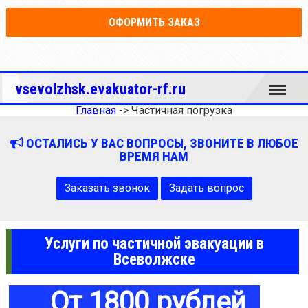
ОФОРМИТЬ ЗАКАЗ
Меню
vsevolzhsk.evakuator-rf.ru
Главная
->
Частичная погрузка
ОСТАЛИСЬ У ВАС ВОПРОСЫ, ЗВОНИТЕ В ЛЮБОЕ
ВРЕМЯ НАМ
Заказать звонок
Задать вопрос
Услуги по частичной эвакуации в
Всеволжске
От 1800 рублей